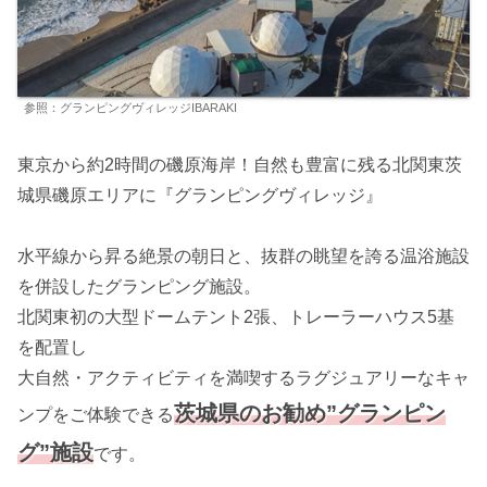
参照：グランピングヴィレッジIBARAKI
東京から約2時間の磯原海岸！自然も豊富に残る北関東茨
城県磯原エリアに『グランピングヴィレッジ』
水平線から昇る絶景の朝日と、抜群の眺望を誇る温浴施設
を併設したグランピング施設。
北関東初の大型ドームテント2張、トレーラーハウス5基
を配置し
大自然・アクティビティを満喫するラグジュアリーなキャ
茨城県のお勧め”グランピン
ンプをご体験できる
グ”施設
です。