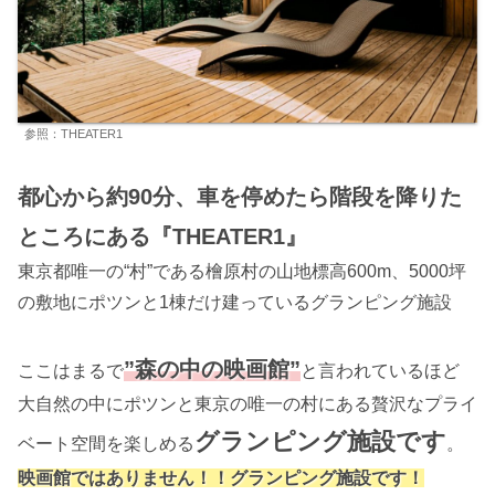
参照：THEATER1
都心から約90分、車を停めたら階段を降りた
ところにある『THEATER1』
東京都唯一の“村”である檜原村の山地標高600m、5000坪
の敷地にポツンと1棟だけ建っているグランピング施設
”森の中の映画館”
ここはまるで
と言われているほど
大自然の中にポツンと東京の唯一の村にある贅沢なプライ
グランピング施設です
ベート空間を楽しめる
。
映画館ではありません！！グランピング施設です！