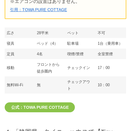
※エアコンの設置はありません。
引用：TOWA PURE COTTAGE
広さ
28平米
ペット
不可
寝具
ベッド（4）
駐車場
1台（乗用車）
定員
4名
喫煙/禁煙
全室禁煙
フロントから
移動
チェックイン
17：00
徒歩圏内
チェックアウ
無料Wi-Fi
無
10：00
ト
公式：TOWA PURE COTTAGE