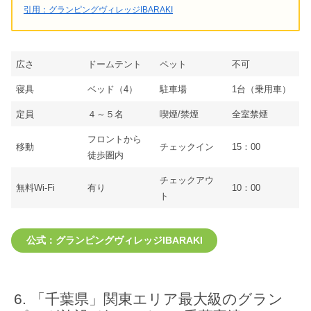
引用：グランピングヴィレッジIBARAKI
広さ
ドームテント
ペット
不可
寝具
ベッド（4）
駐車場
1台（乗用車）
定員
４～５名
喫煙/禁煙
全室禁煙
フロントから
移動
チェックイン
15：00
徒歩圏内
チェックアウ
無料Wi-Fi
有り
10：00
ト
公式：グランピングヴィレッジIBARAKI
「千葉県」関東エリア最大級のグラン