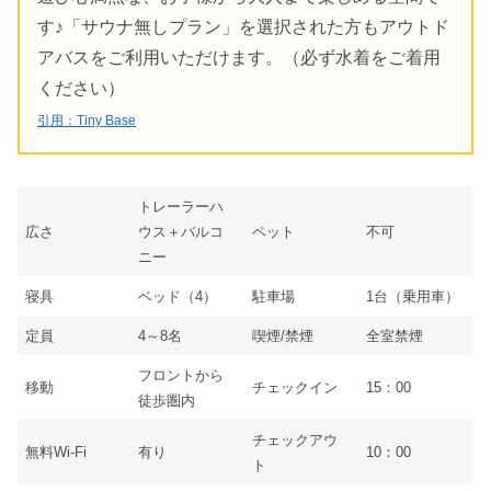
す♪「サウナ無しプラン」を選択された方もアウトド
アバスをご利用いただけます。（必ず水着をご着用
ください）
引用：Tiny Base
トレーラーハ
広さ
ウス＋バルコ
ペット
不可
ニー
寝具
ベッド（4）
駐車場
1台（乗用車）
定員
4～8名
喫煙/禁煙
全室禁煙
フロントから
移動
チェックイン
15：00
徒歩圏内
チェックアウ
無料Wi-Fi
有り
10：00
ト