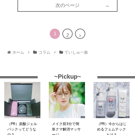
次のページ
1
2
ホーム
コラム
ていしゅ一族
~Pickup~
（PR）炭酸ジェル
メイク前3分で簡
（PR）今からはじ
パックってどうな
単クマ解消マッサ
めるフェムテック
の？
ージ
とは？