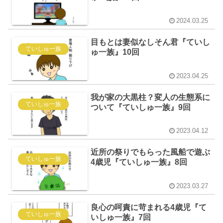
2024.03.25
目もとは妻似なしそん君『ていし
ていしゅ一族
ゅ一族』10回
2023.04.25
我が家の大黒柱？変人の生態系に
ていしゅ一族
ついて『ていしゅ一族』9回
2023.04.12
近所の祭りでもらった風船で遊ぶ
ていしゅ一族
4歳児『ていしゅ一族』8回
2023.03.27
良心の呵責に苛まれる4歳児『て
ていしゅ一族
いしゅ一族』7回