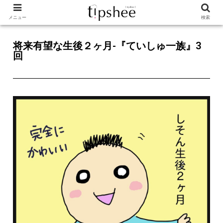
メニュー
検索
将来有望な生後２ヶ月-『ていしゅ一族』3
回