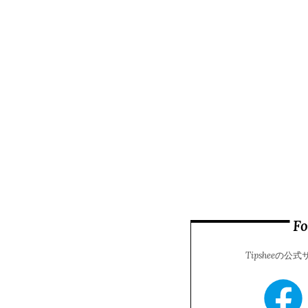
F
Tipsheeの