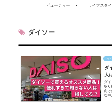
ビューティー
ライフスタイ
ダイソー
ライ
ダ
人
ダイ
取り
向け
な中
の商