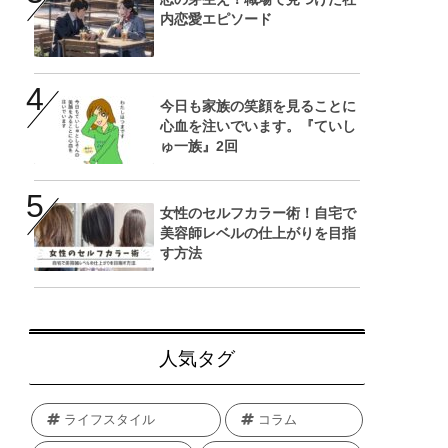
内恋愛エピソード
今日も家族の笑顔を見ることに
心血を注いでいます。『ていし
ゅ一族』2回
女性のセルフカラー術！自宅で
美容師レベルの仕上がりを目指
す方法
人気タグ
ライフスタイル
コラム